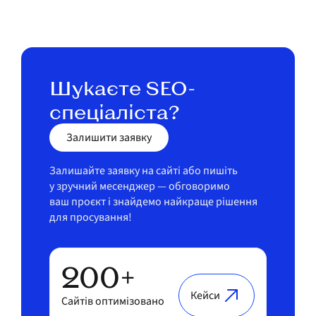
Шукаєте SEO-
спеціаліста?
Залишити заявку
Залишайте заявку на сайті або пишіть
у зручний месенджер — обговоримо
ваш проєкт і знайдемо найкраще рішення
для просування!
200+
Кейси
Сайтів оптимізовано