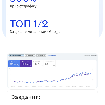
Приріст трафіку
Блог
ТОП 1/2
Контакти
За цільовими запитами Google
UK
Зворотній звʼязок
Завдання: